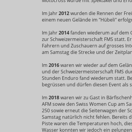
Motocross wurde mit Spektakel und Erfo
Im Jahr
2012
wurden die Rennen der Frei
einem neuen Gelände im "Hübeli" erfolg
Im Jahr
2014
fanden wiederum auf dem G
zur Schweizermeisterschaft FMS statt. 
Fahrern und Zuschauern auf grosses Int
am Samstag die Strecke und der Zeitpla
Im
2016
waren wir wieder auf dem Gelän
und der Schweizermeisterschaft FMS dur
Stunden Enduro fand wiederum statt. B
begrüssen und dürfen diesen Event als 
Im
2018
waren wir zu Gast in Bärfischen
AFM sowie den Swiss Women Cup am Samst
250 sowie erneut die Seitenwagen der S
Samstag natürlich nicht fehlen. Bereits 
Piste waren die Temperaturen hoch, dies
Wasser konnten wir jedoch ein gelunge