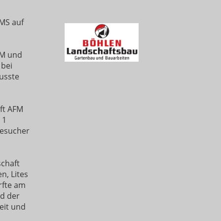
MS auf
FM und
 bei
usste
ft AFM
 1
Besucher
schaft
n, Lites
rfte am
nd der
eit und