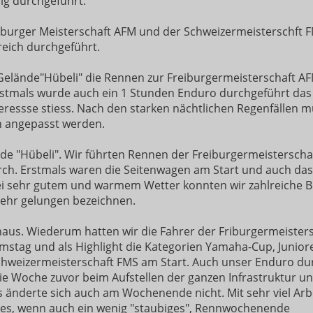
lg durchgeführt.
burger Meisterschaft AFM und der Schweizermeisterschft F
reich durchgeführt.
elände"Hübeli" die Rennen zur Freiburgermeisterschaft A
Erstmals wurde auch ein 1 Stunden Enduro durchgeführt das
eressse stiess. Nach den starken nächtlichen Regenfällen m
n angepasst werden.
de "Hübeli". Wir führten Rennen der Freiburgermeisterscha
ch. Erstmals waren die Seitenwagen am Start und auch das
ei sehr gutem und warmem Wetter konnten wir zahlreiche 
sehr gelungen bezeichnen.
haus. Wiederum hatten wir die Fahrer der Friburgermeister
ag und als Highlight die Kategorien Yamaha-Cup, Juniore
chweizermeisterschaft FMS am Start. Auch unser Enduro du
die Woche zuvor beim Aufstellen der ganzen Infrastruktur u
 änderte sich auch am Wochenende nicht. Mit sehr viel Arb
nes, wenn auch ein wenig "staubiges", Rennwochenende