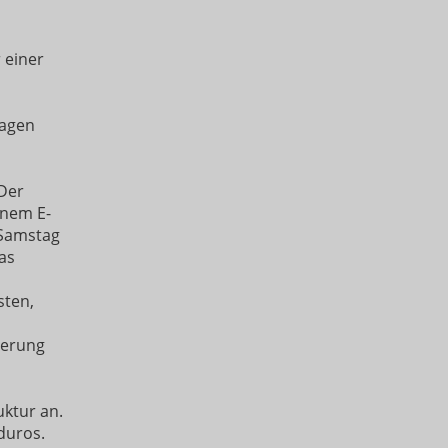
 einer
lagen
 Der
inem E-
 Samstag
as
sten,
terung
ktur an.
duros.