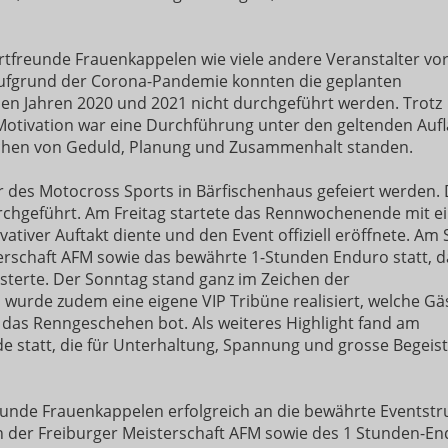
tfreunde Frauenkappelen wie viele andere Veranstalter vor
ufgrund der Corona-Pandemie konnten die geplanten
en Jahren 2020 und 2021 nicht durchgeführt werden. Trotz
Motivation war eine Durchführung unter den geltenden Auf
eichen von Geduld, Planung und Zusammenhalt standen.
 des Motocross Sports in Bärfischenhaus gefeiert werden.
rchgeführt. Am Freitag startete das Rennwochenende mit e
ativer Auftakt diente und den Event offiziell eröffnete. Am
erschaft AFM sowie das bewährte 1-Stunden Enduro statt, d
sterte. Der Sonntag stand ganz im Zeichen der
wurde zudem eine eigene VIP Tribüne realisiert, welche Gä
 das Renngeschehen bot. Als weiteres Highlight fand am
 statt, die für Unterhaltung, Spannung und grosse Begeis
unde Frauenkappelen erfolgreich an die bewährte Eventstru
 der Freiburger Meisterschaft AFM sowie des 1 Stunden-En