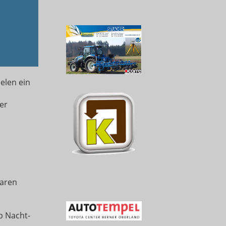
elen ein
er
waren
p Nacht-